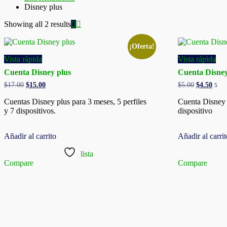
Disney plus
Showing all 2 results
¡Oferta!
Vista rápida
Vista rápida
Cuenta Disney plus
Cuenta Disne
Original
Current
Original
Curr
$
17.00
$
15.00
$
5.00
$
4.50
5
price
price
price
price
was:
is:
was:
is:
Cuentas Disney plus para 3 meses, 5 perfiles
Cuenta Disney 
$17.00.
$15.00.
$5.00.
$4.5
y 7 dispositivos.
dispositivo
Añadir al carrito
Añadir al carri
lista
Compare
Compare