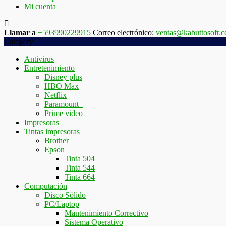
Mi cuenta
Llamar a
+593990229915
Correo electrónico:
ventas@kabuttosoft.
Category
Antivirus
Entretenimiento
Disney plus
HBO Max
Netflix
Paramount+
Prime video
Impresoras
Tintas impresoras
Brother
Epson
Tinta 504
Tinta 544
Tinta 664
Computación
Disco Sólido
PC/Laptop
Mantenimiento Correctivo
Sistema Operativo