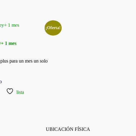
¡Oferta!
y+ 1 mes
ent
plus para un mes un solo
0.
to
lista
UBICACIÓN FÍSICA