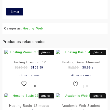
Categorías:
Hosting
,
Web
Productos relacionados
¡Oferta!
¡Oferta!
Hosting Premium 12
Hosting Basic Mensual
Original
Current
Original
Current
$
180.00
$
159.99
$
12.00
$
8.99
5
meses
price
price
price
price
Añadir al carrito
Añadir al carrito
was:
is:
was:
is:
$180.00.
$159.99.
$12.00.
$8.99.
¡Oferta!
¡Oferta!
Hosting Basic 12 meses
Academic Web Student