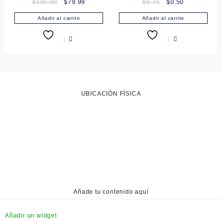
Original
Current
Original
Current
$
100.00
$
79.99
$
0.75
$
0.50
price
price
price
price
Añadir al carrito
Añadir al carrito
was:
is:
was:
is:
$100.00.
$79.99.
$0.75.
$0.50.
UBICACIÓN FÍSICA
Añade tu contenido aquí
Añadir un widget