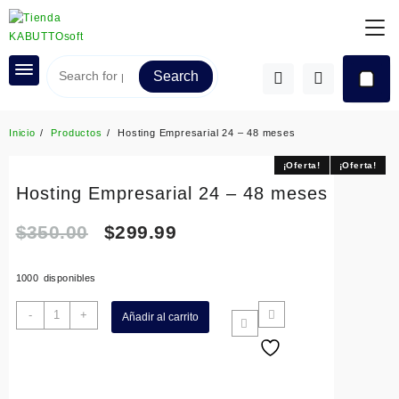
Saltar
al
contenido
Search
Inicio
Productos
Hosting Empresarial 24 – 48 meses
¡Oferta!
¡Oferta!
Hosting Empresarial 24 – 48 meses
Original
Current
$
350.00
$
299.99
price
price
1000 disponibles
was:
is:
Hosting
-
+
Añadir al carrito
Empresarial
$350.00.
$299.99.
24
-
48